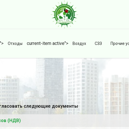
">
current-item active">
Отходы
Воздух
СЗЗ
Прочие у
огласовать следующие документы
ов (НДВ)