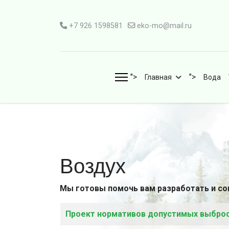
+7 926 1598581
eko-mo@mail.ru
">
">
Главная
Вода
Воздух
Мы готовы помочь вам разработать и с
Материалы
Заголовок
Проект нормативов допустимых выброс